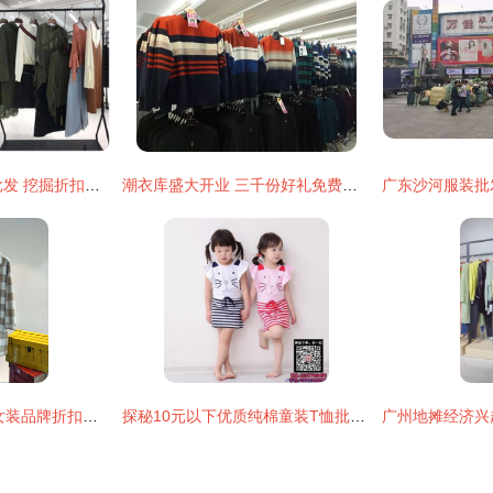
嘉蜜19秋尾货女装批发 挖掘折扣潜力，抢占市场先机
潮衣库盛大开业 三千份好礼免费派送，助力时尚生活新风尚
启点系列毛衣 秋冬女装品牌折扣尾货走份，开启高效女装批发与日用百货新商机
探秘10元以下优质纯棉童装T恤批发货源 以东莞广良贸为例