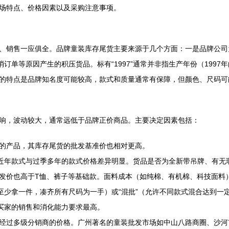
场特点、价格因素以及采购注意事项。
、销售一应俱全。品牌童装库存尾货主要来源于几个方面：一是品牌公司
订单等原因产生的积压货品。标有“1997”通常并非指生产年份（199
的特点是品牌知名度可能较高，款式和质量通常有保障，但颜色、尺码可
素影响，波动较大，通常远低于品牌正价商品。主要决定因素包括：
的产品，其库存尾货的批发基准价也相对更高。
。近年款式与过季多年的款式价格差异明显。货品是否为全新带吊牌、有无
发价也高于T恤、裤子等基础款。面料成本（如纯棉、有机棉、科技面料
码至少拿一件，凑齐所有尺码为一手）或“混批”（允许不同款式混合达到
对买家的销售和消化能力要求最高。
经过多级分销商的价格。广州著名的童装批发市场如中山八路商圈、沙河