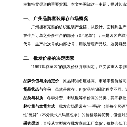
主和特卖渠道的重要货源。本文将围绕这一主题，探讨其市
一、 广州品牌童装库存市场概况
广州拥有完整的纺织服装产业链，从设计、面料到生产
在生产订单之外多生产的部分（即“尾单”）；三是因客户取消
代号、生产批次号或内部货号，用以管理产品线。这类货品
二、 批发价格的决定因素
“1997库存童装”的批发价格并非固定，它受多重因
品牌价值与原始定价
：原品牌知名度越高、市场零售价越高
货品状态与年份
：虽然是库存，但货品的“新旧”程度不同
品类与材质
：冬季外套、羽绒服等单价高的品类，其库存批
起批量与拿货方式
：批发市场通常有“一手码”（即每个尺
性“统货”（不分款式尺码整包拿）的价格最具优势，但也
采购渠道
：直接从大型库存批发商或工厂拿货，价格会低于