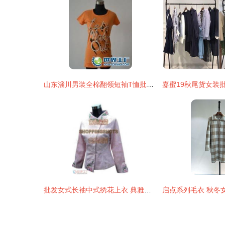
山东淄川男装全棉翻领短袖T恤批发 品质与供应的双重选择
批发女式长袖中式绣花上衣 典雅风韵与市场优势并融