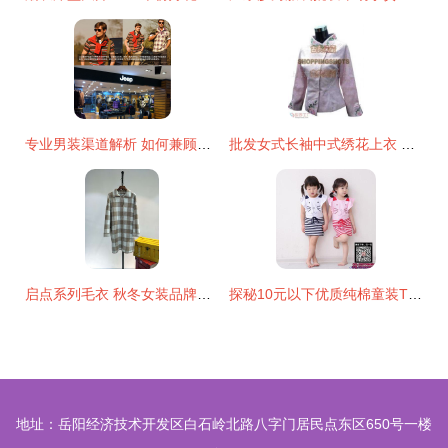
专业男装渠道解析 如何兼顾品质与成本的源头发货策略
批发女式长袖中式绣花上衣 典雅风韵与市场优势并融
启点系列毛衣 秋冬女装品牌折扣尾货走份，开启高效女装批发与日用百货新商机
探秘10元以下优质纯棉童装T恤批发货源 以东莞广良贸为例
地址：岳阳经济技术开发区白石岭北路八字门居民点东区650号一楼