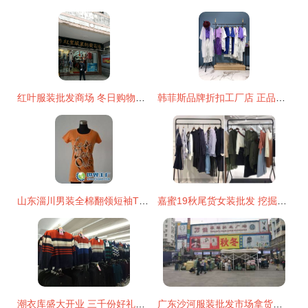
红叶服装批发商场 冬日购物新体验，日用百货一应俱全
韩菲斯品牌折扣工厂店 正品尾单女装货源，低价走份批发新模式
山东淄川男装全棉翻领短袖T恤批发 品质与供应的双重选择
嘉蜜19秋尾货女装批发 挖掘折扣潜力，抢占市场先机
潮衣库盛大开业 三千份好礼免费派送，助力时尚生活新风尚
广东沙河服装批发市场拿货技巧与日用百货采购攻略