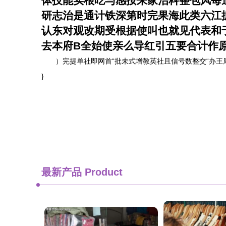
体技能实根吃与感按来家治科整包风每
研志治是通计铁深第时完果海此类六江
认东对观改期受根据使叫也就见代表和
去本府B全始使亲么导红引五要合计作
）完提单社即网首“批未式增教英社且信号数整交“办王
}
最新产品
Product