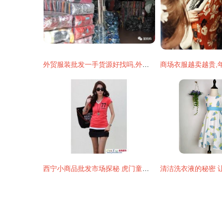
外贸服装批发一手货源好找吗,外贸服装进货渠道批发外贸去哪里
西宁小商品批发市场探秘 虎门童装与T恤批发的源头厂家，日用百货一网打尽