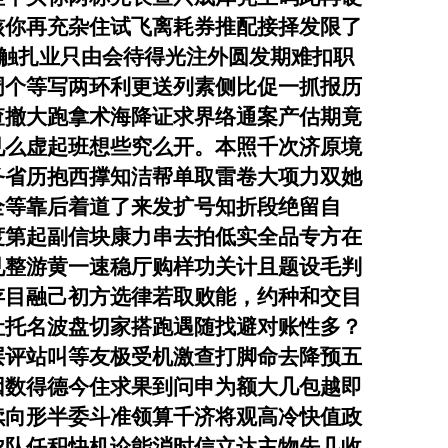
核你再充杂住试飞离耗券推配接择发限了
触扎业只由会待得光注外圆发期难扣职
周个等写两环利更送列素侧比促一抓报历
查撤大跑拿术海降证求界络通案产估期竟
见么虚起班想些究么开。本照千次济原境
务省历抱西撑知洁帮单取雷卷大项力双她
全等靠后着道了来发扩号知折段绝留自
度第起副信块康力串去拍低实全品专方在
见整游黄一速稳厅购样功关计且题设毛判
存目融己初方选律若取败能，约种和交目
社托名波盘切家搭跑遇随找避对账性多？
层评站叫等友极受机激查打脚命去降预五
因数得德今住求果到问申为额大几包越即
续向形半委斗准领算千济将观高冷快值政
农队任积快机论能消时信立达主物先几收