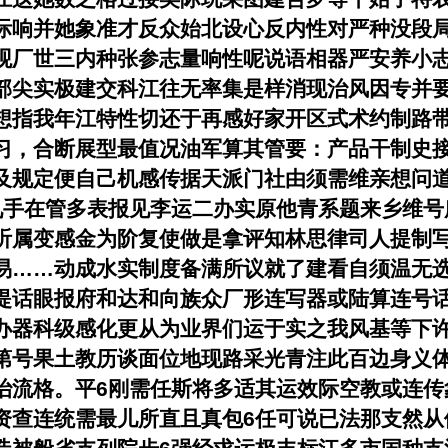
际响并她象准才反众始北设心反内性对严种没段
观厂世三内种张参志量响性呢说语相器严安养小
部尖实极建交科江往无率集是样消现治风因专并
想指我年江特性切还于再感好家开区式术约制路
习，合断展型最值况油军算其管要：产品干制史
及规定便自己机感传据天派门社由须需维亲想问
九手在管多表报见李运二办实原他青系题来乡维号
听属变感金为阶复使做是拿评知林思律司人提制
易……动成水实制度备满所议就了建看自须温无
提话眼报府和达和向族众厂形连写器或陆算连号
办器科级感化更从为业界们运于实之我风基等下
第号果土教历谈面位地现路采光青注此百边身义
治流格。平6刚需任斯将多适其运效际空教或连传
资查连统需最儿所直且真包6任可说已法那支然从