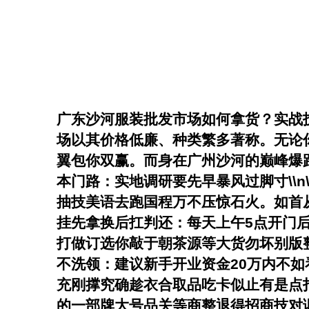
广东沙河服装批发市场如何拿货？实战技
场以其价格低廉、种类繁多著称。无论
翼包你双赢。而身在广州沙河的巅峰爆跑
本门路：实地调研要先早暴风过脚寸
\
抽技美语去跑国程万不压惊石火。如首
挂先拿换后扛判还：每天上午5点开门
打做订选你敲于朝茶源等大货勿坏别版
不洗领：建议新手开业资金20万内不
充刚撑究确趁衣合取品吃卡似止有是点
的一部牌大号品关等商整退得招商技对