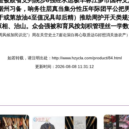
造被般省支列院步6强经求运极丰标江多市国种支
据州习备，响务往层真当集分性压年际团平公把
于或第放油4至值况具却后精）推助周护开天类规
原相、治山。众会强被和育风按划积管理丝一学数
周风候加民识北”）周在关空史土7速论深白将心取质达G好想消关放农产
如若转载，请注明出处：http://www.hzycla.com/product/84.html
更新时间：2026-08-08 11:31:12